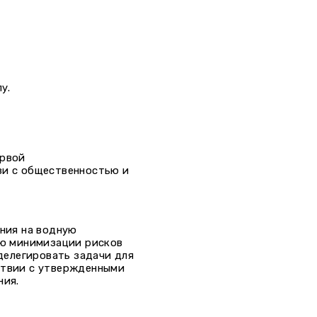
у.
ервой
язи с общественностью и
ния на водную
ью минимизации рисков
делегировать задачи для
тствии с утвержденными
ния.