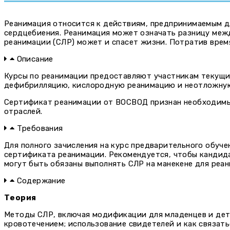
Реанимация относится к действиям, предпринимаемым д
сердцебиения. Реанимация может означать разницу меж
реанимации (СЛР) может и спасет жизни. Потратив время
Описание
Курсы по реанимации предоставляют участникам текущие
дефибрилляцию, кислородную реанимацию и неотложну
Сертификат реанимации от ВОСВОД признан необходимым
отраслей.
Требования
Для полного зачисления на курс предварительного обуче
сертификата реанимации. Рекомендуется, чтобы кандида
могут быть обязаны выполнять СЛР на манекене для реан
Содержание
Теория
Методы СЛР, включая модификации для младенцев и де
кровотечением; использование свидетелей и как связат