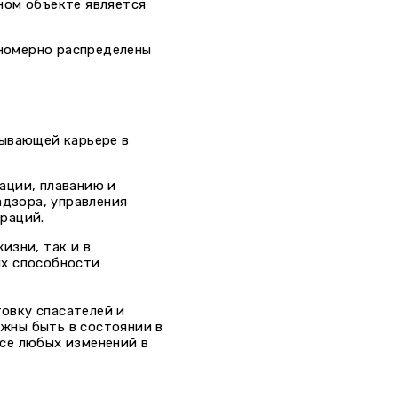
ном объекте является
номерно распределены
тывающей карьере в
ации, плаванию и
адзора, управления
ераций.
изни, так и в
их способности
овку спасателей и
жны быть в состоянии в
се любых изменений в