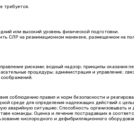
не требуется.
едний или высокий уровень физической подготовки.
ть СЛР на реанимационном манекене, размещенном на пол
управление рисками; водный надзор; принципы оказания п
пасательные процедуры; администрация и управление; св
я соображений.
вия соблюдению правил и норм безопасности и реагирова
дной среде для определения надлежащих действий с цел
ную аварийную ситуацию; Способность организовывать и 
оставе команды; Оценка и лечение пострадавших в соотве
ьзование кислородного и дефибрилляционного оборудова