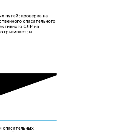
х путей; проверка на
ственного спасательного
ективного СЛР на
отрыгивает; и
и спасательных