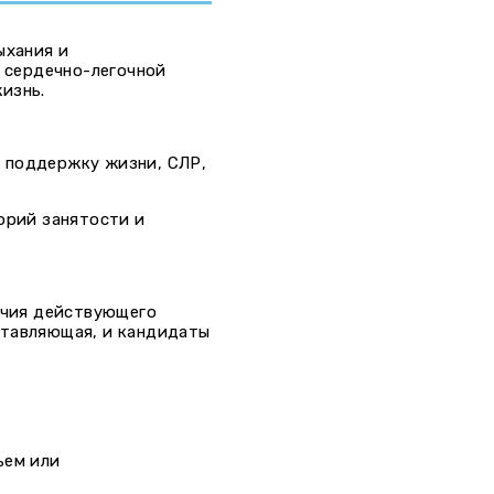
ыхания и
 сердечно-легочной
изнь.
ю поддержку жизни, СЛР,
орий занятости и
личия действующего
ставляющая, и кандидаты
ьем или