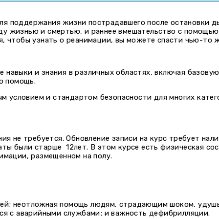
ля поддержания жизни пострадавшего после остановки д
ду жизнью и смертью, и раннее вмешательство с помощью
, чтобы узнать о реанимации, вы можете спасти чью-то ж
 навыки и знания в различных областях, включая базову
ю помощь.
 условием и стандартом безопасности для многих катег
ния не требуется. Обновление записи на курс требует на
ты были старше 12лет. В этом курсе есть физическая со
имации, размещенном на полу.
тей; неотложная помощь людям, страдающим шоком, удуш
ься с аварийными службами; и важность дефибрилляции.