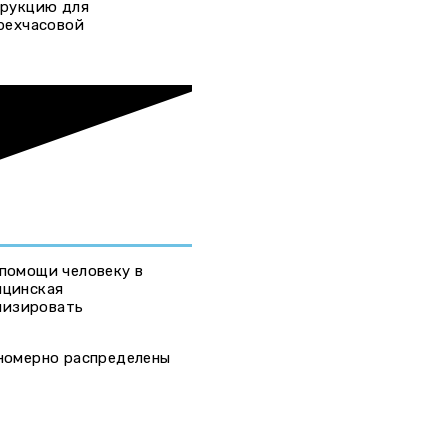
трукцию для
рехчасовой
 помощи человеку в
ицинская
мизировать
номерно распределены