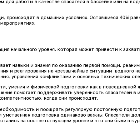
 для работы в качестве спасателя в бассейне или на вод
и, происходят в домашних условиях. Оставшиеся 40% рав
 мероприятиях.
ация начального уровня, которая может привести к захва
вает навыки и знания по оказанию первой помощи, реаним
ения и реагирования на чрезвычайные ситуации водного н
ния, управления конфликтами и основных технических оп
и, умения и физической подготовки как в повседневной ж
чение помогает поддерживать уверенность спасателей в 
компетентностью, когда они происходят.
необходимость и поощрять регулярную постоянную подгот
 умственная подготовка одинаково важны. Спасатели дол
стались на соответствующем уровне и что они были в кур